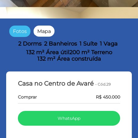
Fotos
Mapa
2 Dorms
2 Banheiros
1 Suíte
1 Vaga
132 m² Área útil
200 m² Terreno
132 m² Área construída
Casa no Centro de Avaré
- Cód.29
Comprar
R$ 450.000
WhatsApp
LIGAR