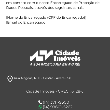
em contato com o nosso Encarregado de Proteção de
Dados Pessoais, através dos seguintes canais:
[Nome do Encarregado (CPF do Encarregado)]
[Email do Encarregado]
room
Rua Alagoas, 1260
- Centro
- Avaré
- SP
Cidade Imoveis - CRECI: 6.128-J
(14) 3711-9500
(14) 99601-5262